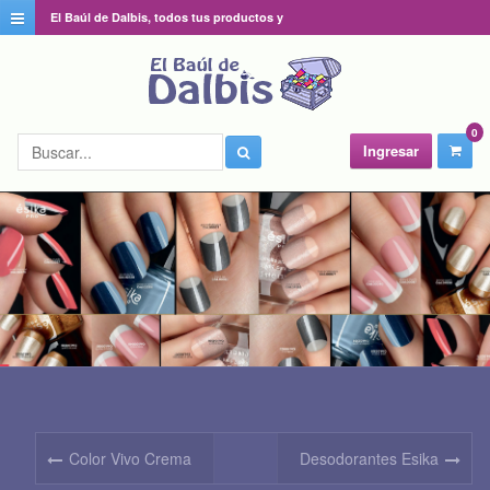
El Baúl de Dalbis, todos tus productos y
catálogos favoritos en un solo lugar
0
Ingresar
Color Vivo Crema
Desodorantes Esika