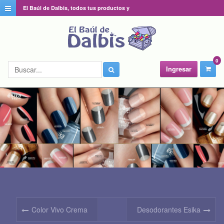
El Baúl de Dalbis, todos tus productos y
catálogos favoritos en un solo lugar
0
Ingresar
Color Vivo Crema
Desodorantes Esika