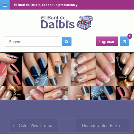
El Baúl de Dalbis, todos tus productos y
catálogos favoritos en un solo lugar
0
Ingresar
Color Vivo Crema
Desodorantes Esika