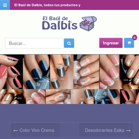
El Baúl de Dalbis, todos tus productos y
catálogos favoritos en un solo lugar
0
Ingresar
Color Vivo Crema
Desodorantes Esika