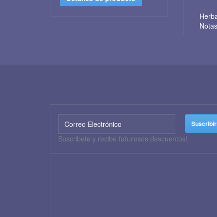
Herba
Notas
Suscribete y recibe fabulosos descuentos!