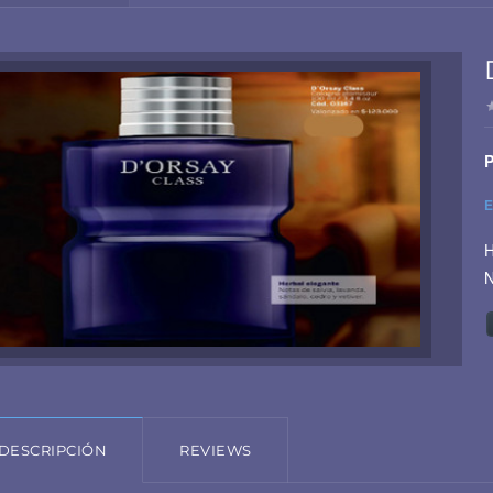
P
E
H
N
DESCRIPCIÓN
REVIEWS