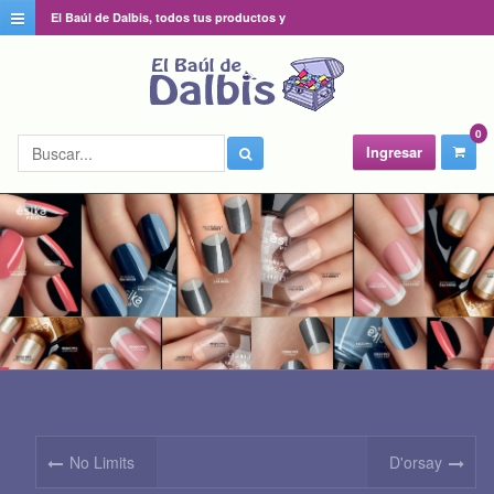
El Baúl de Dalbis, todos tus productos y
catálogos favoritos en un solo lugar
0
Ingresar
No Limits
D'orsay