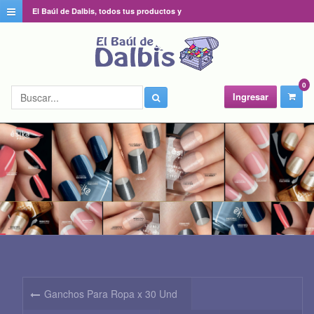
El Baúl de Dalbis, todos tus productos y
catálogos favoritos en un solo lugar
0
Ingresar
Ganchos Para Ropa x 30 Und