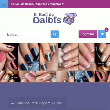
El Baúl de Dalbis, todos tus productos y
catálogos favoritos en un solo lugar
0
Ingresar
Ganchos Para Ropa x 30 Und