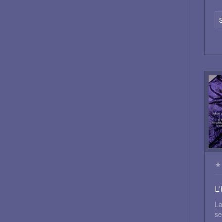
S
L'
La
se