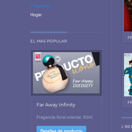
Fragancias
Hogar
F
EL MAS POPULAR
F
Far Away Infinity
Fragancia floral oriental. 50ml
L'BE
Detalles de producto