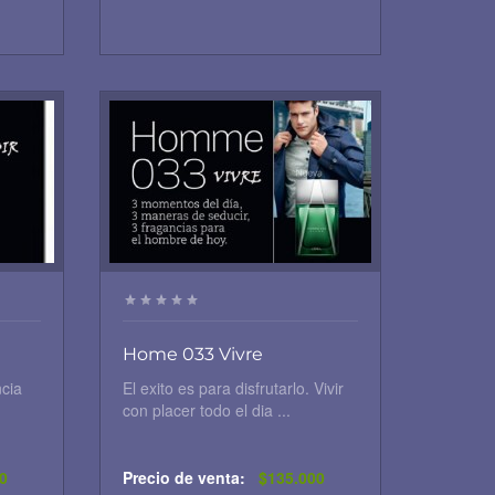
Home 033 Vivre
ncia
El exito es para disfrutarlo. Vivir
con placer todo el dia ...
0
Precio de venta:
$135.000