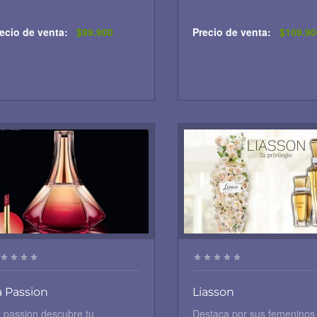
ecio de venta:
$99.900
Precio de venta:
$109.90
a Passion
Liasson
 passion descubre tu
Destaca por sus femeninos