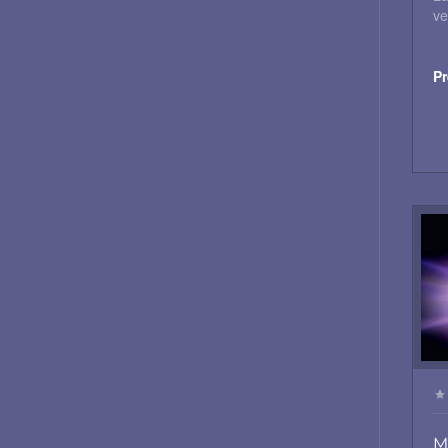
ve
Pr
M