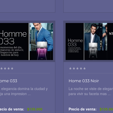
ome 033
Home 033 Noir
 elegancia domina la ciudad y
La noche se viste de elega
ja una impresion ...
para vivir su faceta mas ...
ecio de venta:
$135.000
Precio de venta:
$135.00