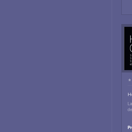
H
La
de
Pr